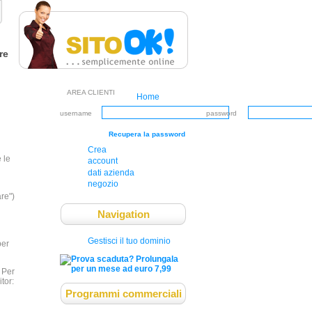
re
AREA CLIENTI
Home
username
password
Recupera la password
Crea
 le
account
dati azienda
negozio
are")
Navigation
Gestisci il tuo dominio
per
 Per
tor:
Programmi commerciali