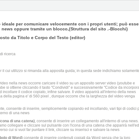
o ideale per comunicare velocemente con i propri utenti; può esse
le news oppure tramite un blocco,(Struttura del sito .-Blocchi)
sto da Titolo e Corpo del Testo (editor)
di ricerca
er il cui utilizzo si rimanda alla apposita guida; in questa sede indichiamo solamente
video nella news occorre caricare il video su un apposito server video (youtube e
utube si ottiene cliccando il tasto "Condividi" e successivamente "Codice da incorpor
 incollare il codice copiato, infine salvare. Il video apparirà all'interno della news
 della pagina e' di 560 pixel , dunque occorre che la larghezza del video venga
nte, consente di inserire, semplicemente copiando ed incollando, vari tipi di codici 
nterno di una news
(icona di una catena)
, consente di inserire un collegamento all'interno di una news.
iamo collegare e cliccare sul pulsante con l'icona di una catena che apparirà nell'edi
rso cui si vuol far puntare il link, cliccare su inserisci e salvare la news
mbolo di Word)
consente di inserire contenuti copiati da Word senza che la loro