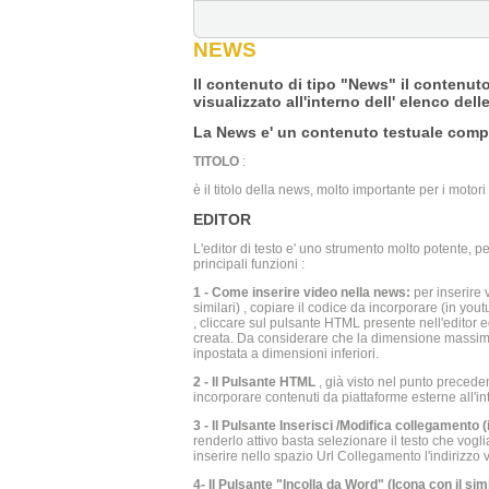
NEWS
Il contenuto di tipo "News" il contenut
visualizzato all'interno dell' elenco del
La News e' un contenuto testuale compo
TITOLO
:
è il titolo della news, molto importante per i motori 
EDITOR
L'editor di testo e' uno strumento molto potente, p
principali funzioni :
1 - Come inserire video nella news:
per inserire 
similari) , copiare il codice da incorporare (in yo
, cliccare sul pulsante HTML presente nell'editor ed
creata. Da considerare che la dimensione massima
inpostata a dimensioni inferiori.
2 - Il Pulsante HTML
, già visto nel punto precede
incorporare contenuti da piattaforme esterne all'i
3 - Il Pulsante Inserisci /Modifica collegamento 
renderlo attivo basta selezionare il testo che vogl
inserire nello spazio Url Collegamento l'indirizzo ve
4- Il Pulsante "Incolla da Word" (Icona con il si