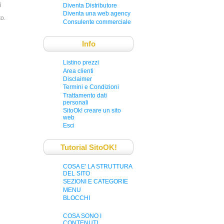
i
Diventa Distributore
Diventa una web agency
to.
Consulente commerciale
Info
Listino prezzi
Area clienti
Disclaimer
Termini e Condizioni
Trattamento dati
personali
SitoOk! creare un sito
web
Esci
Tutorial SitoOK!
COSA E' LA STRUTTURA
DEL SITO
SEZIONI E CATEGORIE
MENU
BLOCCHI
COSA SONO I
CONTENUTI